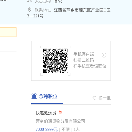
人员规模
其它
联系地址
江西省萍乡市湘东区产业园D区
3－221号
手机客户端
扫描二维码
在手机查看该职位
急聘职位
换一批
快递派送员
萍乡韵通货物分发有限公司
7000-9999元
|
不限
|
1人