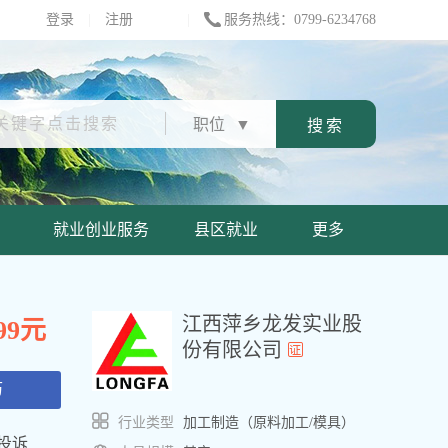
登录
|
注册
|
服务热线：0799-6234768
职位
▼
就业创业服务
县区就业
更多
江西萍乡龙发实业股
999元
份有限公司
历
行业类型
加工制造（原料加工/模具）
投诉