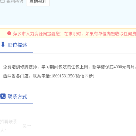

福利待遇
其他福利
萍乡市人力资源网提醒您：在求职时，如果有单位向您收取任何费
职位描述
免费培训修脚技师，学习期间包吃包住包上岗，新学徒保底4000元每月，老
西两省各门店。联系电话:18691531350(微信同步)
联系方式
招聘联系
吴**
人：