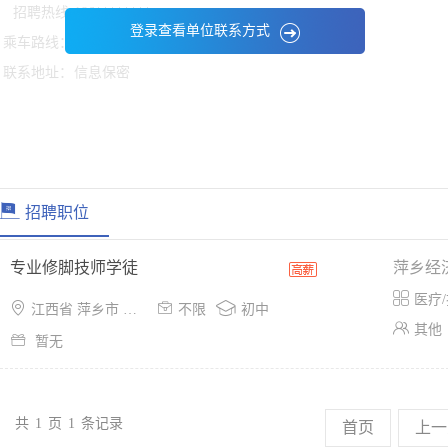
招聘热线:
186********
登录查看单位联系方式
乘车路线：
信息保密
联系地址：
信息保密
招聘职位
专业修脚技师学徒
萍乡经

医疗/



江西省 萍乡市 安源区
不限
初中

其他

暂无
共
1
页
1
条记录
首页
上一